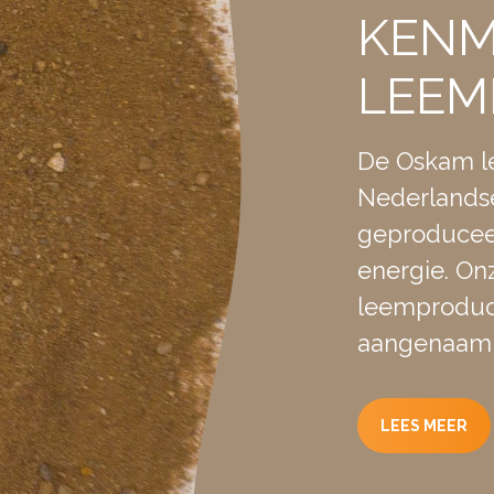
KENM
LEEM
De Oskam le
Nederlands
geproducee
energie. On
leemproduct
aangenaam 
LEES MEER