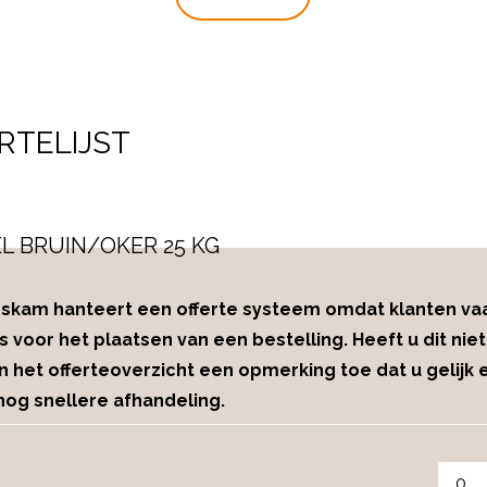
keien handmatig verwijdert. Daarna wordt het afhankelijk va
verse vezels.
am ook bewerkers ter beschikking.
RTELIJST
 BRUIN/OKER 25 KG
 Oskam hanteert een offerte systeem omdat klanten v
s voor het plaatsen van een bestelling. Heeft u dit niet
in het offerteoverzicht een opmerking toe dat u gelijk 
og snellere afhandeling.