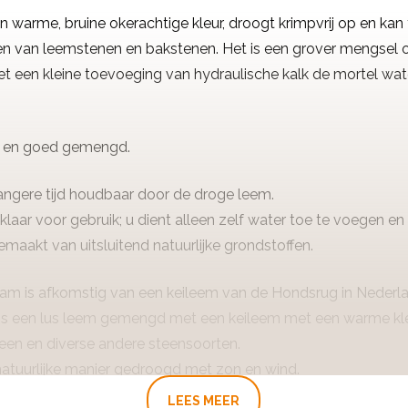
 warme, bruine okerachtige kleur, droogt krimpvrij op en ka
en van leemstenen en bakstenen. Het is een grover mengsel
et een kleine toevoeging van hydraulische kalk de mortel w
g en goed gemengd.
angere tijd houdbaar door de droge leem.
klaar voor gebruik; u dient alleen zelf water toe te voegen e
aakt van uitsluitend natuurlijke grondstoffen.
 is afkomstig van een keileem van de Hondsrug in Nederland
Het is een lus leem gemengd met een keileem met een warme kle
teen en diverse andere steensoorten.
atuurlijke manier gedroogd met zon en wind.
de leem ondergaat is dat het gedroogd en verpulverd wordt, 
LEES MEER