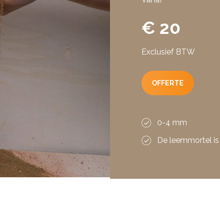
€ 20
Exclusief BTW
OFFERTE
0-4 mm
De leemmortel is