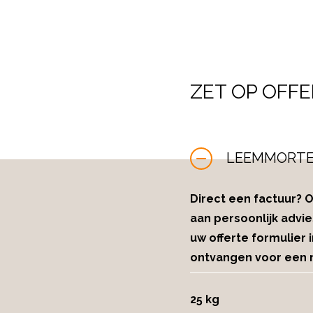
grotere stenen en zwerf
gemengd met zand of di
Bij interesse heeft Osk
ZET OP OFFE
LEEMMORTEL
Direct een factuur?
aan persoonlijk advie
uw offerte formulier 
ontvangen voor een n
25 kg