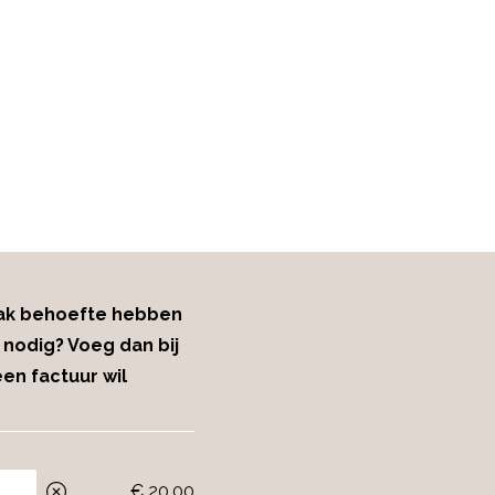
n de toepassing
aak behoefte hebben
 nodig? Voeg dan bij
een factuur wil
€ 20,00