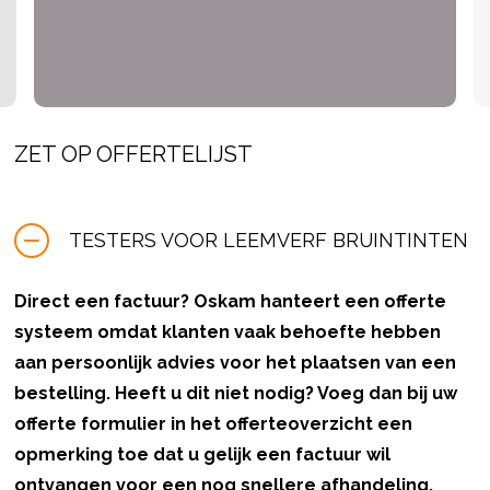
1.Toepassing:
• Toepasbaar op muren en plafonds binnen.
• Zowel met de hand als machinaal toe te passen.
• Ondergrond: Leem en alle minerale ondergronden zoals
beton, metselwerk, stucwerk en organische
ZET OP OFFERTELIJST
ondergronden als behang, gipskartonplaat of textiel
behang.
TESTERS VOOR LEEMVERF BRUINTINTEN
2.Eigenschappen
• Op basis van natuurlijke grondstoffen, vrij van
Direct een factuur? Oskam hanteert een offerte
oplosmiddelen.
systeem omdat klanten vaak behoefte hebben
• Ademend, elastisch, reukloos, antistatisch, sterk
aan persoonlijk advies voor het plaatsen van een
vochtregulerend en zorgt hierdoor voor een verbeterd
bestelling. Heeft u dit niet nodig? Voeg dan bij uw
binnenklimaat.
offerte formulier in het offerteoverzicht een
• Na 12 uur overschilderbaar.
opmerking toe dat u gelijk een factuur wil
• Afwasbaar volgens DIN 533778
ontvangen voor een nog snellere afhandeling.