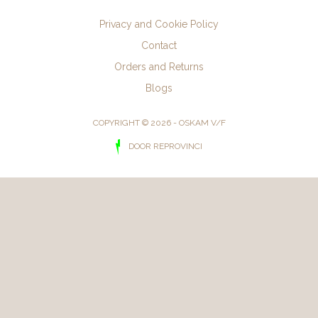
2,5 liter
Privacy and Cookie Policy
103 Wedgewood Green
Contact
0,9 liter
10 liter
109 Birdwatchers Green
Orders and Returns
100 Flusspat
Blogs
5 liter
103 Wedgewood Green
COPYRIGHT © 2026 - OSKAM V/F
2,5 liter
DOOR REPROVINCI
109 Birdwatchers Green
0,9 liter
10 liter
120 Cordoba Blue
103 Wedgewood Green
5 liter
109 Birdwatchers Green
2,5 liter
120 Cordoba Blue
0,9 liter
10 liter
140 Onyx
109 Birdwatchers Green