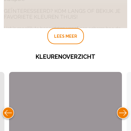
GEÏNTERESSEERD? KOM LANGS OF BEKIJK JE
FAVORIETE KLEUREN THUIS!
Het is moeilijk te beoordelen vanaf een scherm hoe de
LEES MEER
kleur er in het echt uitziet. Kom gerust bij ons langs bij
ons filiaal in Lekkerkerk of Emmen om onze kleurenstalen
te bekijken (op afspraak). Wilt u liever kijken hoe de
KLEURENOVERZICHT
kleuren uitpakken met lichtinval en interieur van uw eigen
huis? Een kleurenstaal is bij ons gratis te leen tegenover
een borg van 50 euro excl. verzendkosten.
Bekijk hier een impressie van onze kleuren of lees hier
alles wat u moet weten over onze leemverf. Voor verdere
vragen of advies kunt u snel en gemakkelijk
contact
met
ons opnemen.
GEBRUIKSAANWIJZING: